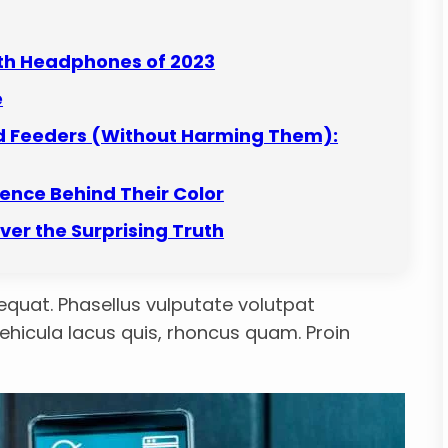
oth Headphones of 2023
e
rd Feeders (Without Harming Them):
ence Behind Their Color
ver the Surprising Truth
equat. Phasellus vulputate volutpat
ehicula lacus quis, rhoncus quam. Proin