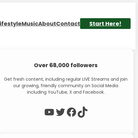
ifestyle
Music
About
Contact
Start Here!
Over 68,000 followers
Get fresh content, including regular LIVE Streams and join
our growing, friendly community on Social Media
including YouTube, X and Facebook.
WP Eagle on YouTube
WP Eagle on Twitter
Facebook
TikTok