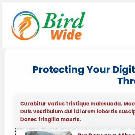
Skip
to
content
Protecting Your Digi
Thr
Curabitur varius tristique malesuada. Ma
Duis vestibulum dui id lorem lobortis susci
Donec fringilla mauris.