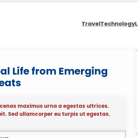
Travel
Technology
L
tal Life from Emerging
eats
ecenas maximus urna a egestas ultrices.
pit. Sed ullamcorper eu turpis ut egestas.