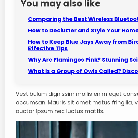
You may also like
Comparing the Best Wireless Blueto
How to Declutter and Style Your Hom
How to Keep Blue Jays Away from Bi
Effective Tips
Why Are Flamingos Pink? Stunning Sci
What Is a Group of Owls Called? Disco
Vestibulum dignissim mollis enim eget cons
accumsan. Mauris sit amet metus fringilla, v
auctor ipsum nec luctus mattis.