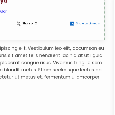
eya
ular
Share on X
Share on LinkedIn
iscing elit. Vestibulum leo elit, accumsan eu
s sit amet felis hendrerit lacinia at ut ligula.
, placerat congue risus. Vivamus fringilla sem
 ac blandit metus. Etiam scelerisque lectus ac
ectetur ut metus et, fermentum ullamcorper